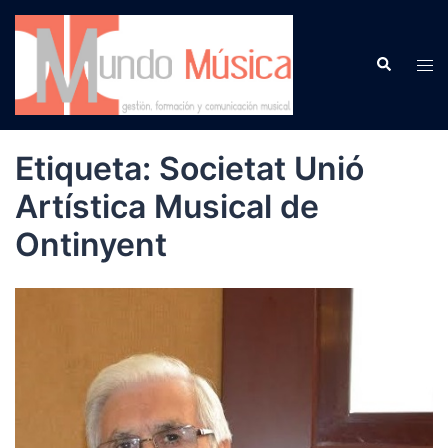
Saltar
al
Buscar
contenido
Alte
men
Etiqueta:
Societat Unió
Artística Musical de
Ontinyent