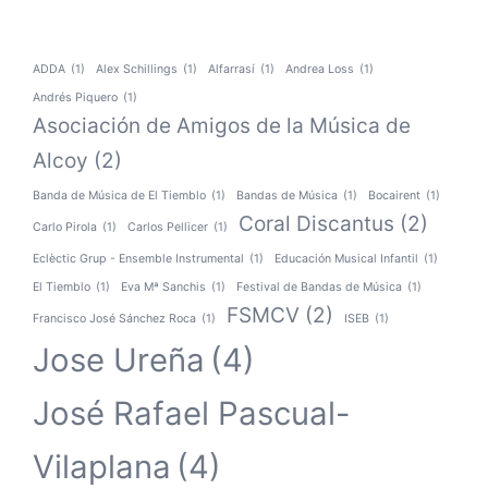
ADDA
(1)
Alex Schillings
(1)
Alfarrasí
(1)
Andrea Loss
(1)
Andrés Piquero
(1)
Asociación de Amigos de la Música de
Alcoy
(2)
Banda de Música de El Tiemblo
(1)
Bandas de Música
(1)
Bocairent
(1)
Coral Discantus
(2)
Carlo Pirola
(1)
Carlos Pellicer
(1)
Eclèctic Grup - Ensemble Instrumental
(1)
Educación Musical Infantil
(1)
El Tiemblo
(1)
Eva Mª Sanchis
(1)
Festival de Bandas de Música
(1)
FSMCV
(2)
Francisco José Sánchez Roca
(1)
ISEB
(1)
Jose Ureña
(4)
José Rafael Pascual-
Vilaplana
(4)