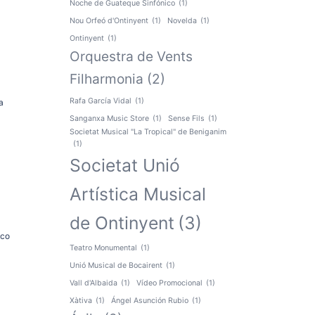
Noche de Guateque Sinfónico
(1)
Nou Orfeó d'Ontinyent
(1)
Novelda
(1)
Ontinyent
(1)
Orquestra de Vents
Filharmonia
(2)
Rafa García Vidal
(1)
a
Sanganxa Music Store
(1)
Sense Fils
(1)
Societat Musical "La Tropical" de Beniganim
(1)
Societat Unió
Artística Musical
de Ontinyent
(3)
sco
Teatro Monumental
(1)
Unió Musical de Bocairent
(1)
Vall d'Albaida
(1)
Vídeo Promocional
(1)
Xàtiva
(1)
Ángel Asunción Rubio
(1)