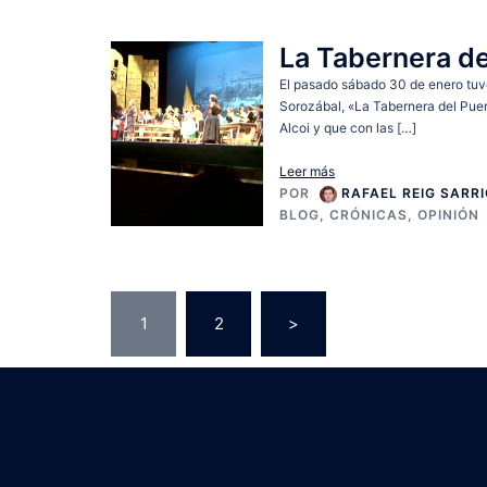
La Tabernera de
El pasado sábado 30 de enero tuv
Sorozábal, «La Tabernera del Puer
Alcoi y que con las […]
Leer más
POR
RAFAEL REIG SARR
BLOG
,
CRÓNICAS
,
OPINIÓN
Paginación
1
2
>
de
entradas