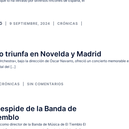
que lo ha llevado por diversos rincones de España, el
IÓ
9 SEPTIEMBRE, 2024
CRÓNICAS
 triunfa en Novelda y Madrid
chestra», bajo la dirección de Óscar Navarro, ofreció un concierto memorable e
al del […]
CRÓNICAS
SIN COMENTARIOS
espide de la Banda de
iemblo
 como director de la Banda de Música de El Tiemblo El