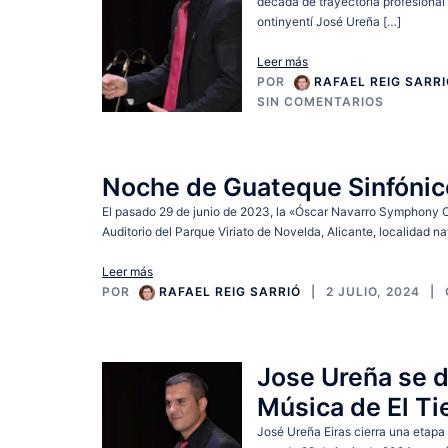
década de trayectoria profesional 
ontinyentí José Ureña […]
Leer más
POR
RAFAEL REIG SARR
SIN COMENTARIOS
Noche de Guateque Sinfónico
El pasado 29 de junio de 2023, la «Óscar Navarro Symphony Or
Auditorio del Parque Viriato de Novelda, Alicante, localidad nat
Leer más
POR
RAFAEL REIG SARRIÓ
2 JULIO, 2024
Jose Ureña se d
Música de El T
José Ureña Eiras cierra una etapa