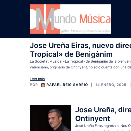
Saltar
al
contenido
MundoMusica_n
Jose Ureña Eiras, nuevo dire
Tropical» de Benigànim
La Societat Musical «La Tropical» de Benigànim da la bienveni
valenciano, originario de Ontinyent, no solo cuenta con una 
Leer más
POR
RAFAEL REIG SARRIÓ
14 ENERO, 2025
Jose Ureña, dir
Ontinyent
José Ureña Eiras regresa al Nou O