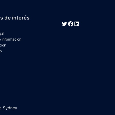
s de interés
Twitter
Facebook
LinkedIn
gal
e información
ción
o
 a
Sydney