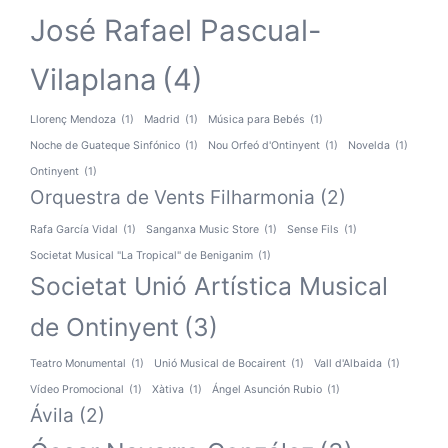
José Rafael Pascual-
Vilaplana
(4)
Llorenç Mendoza
(1)
Madrid
(1)
Música para Bebés
(1)
Noche de Guateque Sinfónico
(1)
Nou Orfeó d'Ontinyent
(1)
Novelda
(1)
Ontinyent
(1)
Orquestra de Vents Filharmonia
(2)
Rafa García Vidal
(1)
Sanganxa Music Store
(1)
Sense Fils
(1)
Societat Musical "La Tropical" de Beniganim
(1)
Societat Unió Artística Musical
de Ontinyent
(3)
Teatro Monumental
(1)
Unió Musical de Bocairent
(1)
Vall d'Albaida
(1)
Vídeo Promocional
(1)
Xàtiva
(1)
Ángel Asunción Rubio
(1)
Ávila
(2)