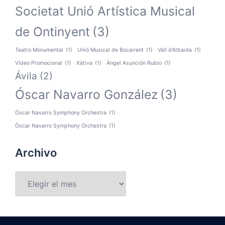
Societat Unió Artística Musical
de Ontinyent
(3)
Teatro Monumental
(1)
Unió Musical de Bocairent
(1)
Vall d'Albaida
(1)
Vídeo Promocional
(1)
Xàtiva
(1)
Ángel Asunción Rubio
(1)
Ávila
(2)
Óscar Navarro González
(3)
Óscar Navarro Symphony Orchestra
(1)
Öscar Navarro Symphony Orchestra
(1)
Archivo
Archivo