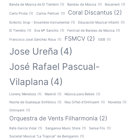
Banda de Música de El Tiemblo
(1)
Bandas de Música
(1)
Bocairent
(1)
Coral Discantus
(2)
Carlo Pirola
(1)
Carlos Pellicer
(1)
Eclèctic Grup - Ensemble Instrumental
(1)
Educación Musical Infantil
(1)
El Tiemblo
(1)
Eva Mª Sanchis
(1)
Festival de Bandas de Música
(1)
FSMCV
(2)
Francisco José Sánchez Roca
(1)
ISEB
(1)
Jose Ureña
(4)
José Rafael Pascual-
Vilaplana
(4)
Llorenç Mendoza
(1)
Madrid
(1)
Música para Bebés
(1)
Noche de Guateque Sinfónico
(1)
Nou Orfeó d'Ontinyent
(1)
Novelda
(1)
Ontinyent
(1)
Orquestra de Vents Filharmonia
(2)
Rafa García Vidal
(1)
Sanganxa Music Store
(1)
Sense Fils
(1)
Societat Musical "La Tropical" de Beniganim
(1)