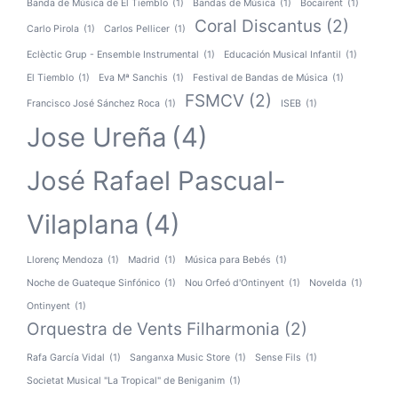
Banda de Música de El Tiemblo
(1)
Bandas de Música
(1)
Bocairent
(1)
Coral Discantus
(2)
Carlo Pirola
(1)
Carlos Pellicer
(1)
Eclèctic Grup - Ensemble Instrumental
(1)
Educación Musical Infantil
(1)
El Tiemblo
(1)
Eva Mª Sanchis
(1)
Festival de Bandas de Música
(1)
FSMCV
(2)
Francisco José Sánchez Roca
(1)
ISEB
(1)
Jose Ureña
(4)
José Rafael Pascual-
Vilaplana
(4)
Llorenç Mendoza
(1)
Madrid
(1)
Música para Bebés
(1)
Noche de Guateque Sinfónico
(1)
Nou Orfeó d'Ontinyent
(1)
Novelda
(1)
Ontinyent
(1)
Orquestra de Vents Filharmonia
(2)
Rafa García Vidal
(1)
Sanganxa Music Store
(1)
Sense Fils
(1)
Societat Musical "La Tropical" de Beniganim
(1)