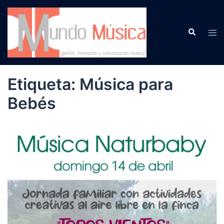
Saltar
al
Buscar
contenido
Alte
men
Etiqueta:
Música para
Bebés