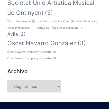
Societat Unió Artística Musical
de Ontinyent
(3)
Teatro Monumental
(1)
Unió Musical de Bocairent
(1)
Vall d'Albaida
(1)
Vídeo Promocional
(1)
Xàtiva
(1)
Ángel Asunción Rubio
(1)
Ávila
(2)
Óscar Navarro González
(3)
Óscar Navarro Symphony Orchestra
(1)
Öscar Navarro Symphony Orchestra
(1)
Archivo
Archivo