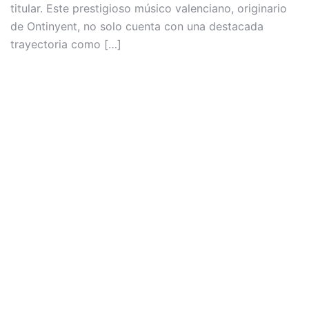
titular. Este prestigioso músico valenciano, originario
de Ontinyent, no solo cuenta con una destacada
trayectoria como […]
J
d
J
t
t