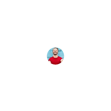
Lorem ipsum dolor sit amet,
consectetur adipiscing elit. Nulla id
purus neque. Curabitur pulvinar
elementum neque in dictum. Sed non
lectus nec tortor iaculis tincidunt.
Noah Padilla
CEO DEERCREATIVE